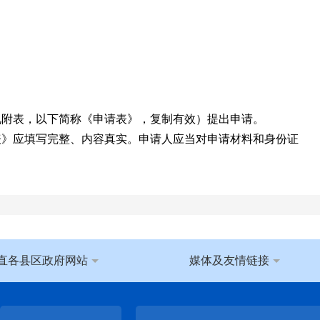
附表，以下简称《申请表》，复制有效）提出申请。
》应填写完整、内容真实。申请人应当对申请材料和身份证
描述详尽、准确；若有可能，请提供该信息的标题、发布时
室当面提出申请。
直各县区政府网站
媒体及友情链接
注明“政务信息公开申请”字样；
他组织提出申请时，应当同时提供组织机构代码证复印件或