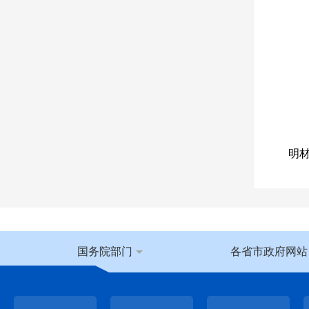
办
邮政
受
（
1
申
《
明
为
间
2
申
（
国务院部门
各省市政府网站
（
申
营