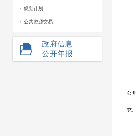
3
规划计划
4
公共资源交易
5
（
对
政府信息
柳
公开年报
（
主
二
公
公
柳
究
（
受
联系