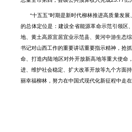
总量全市第四，县级公共预算收入完成
25.77
亿
“
十五五”时期是新时代柳林推进高质量发
的
总体定位
是
：
建设全省能源革命示范引领区
地、黄土高原宜居宜业示范县、黄河中游生态综
书记对山西工作的重要讲话重要指示精神，
抢抓
命、打造内陆地区对外开放新高地等重大使命
进、维护社会稳定、扩大改革开放
等
九个方面持
丽幸福柳林，努力在中国式现代化新征程中走在