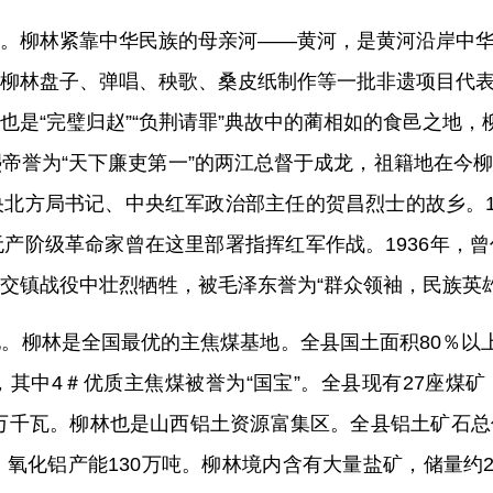
。
柳林紧靠中华民族的母亲河——黄河，是黄河沿岸中
柳林盘子、弹唱、秧歌、桑皮纸制作等一批非遗项目代
也是
“完璧归赵”“负荆请罪”典故中的蔺相如
的食邑之地，
帝誉为“天下廉吏第一”的两江总督于成龙，祖籍地
在
今
央北方局书记、中央红军政治部主任的贺昌烈士的故乡。
无产阶级革命家曾在这里部署指挥红军作战。
1936
年，曾
交镇战役中壮烈牺牲，被毛泽东誉为“群众领袖，民族英雄
地。
柳林是全国最优的主焦煤基地。全县国土面积
80％
以
，其中
4＃
优质主焦煤被誉为“国宝”。全县
现
有
2
7
座煤矿
万千瓦。柳林也是山西铝土资源富集区。全县铝土矿石总
，氧化铝产能
130
万吨。柳林境内
含
有大量盐矿，储量
约