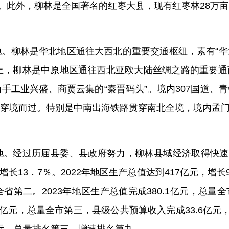
。
此外，
柳林是全国著名的红枣大县，现有红枣林
28
万亩
地。
柳林
是
华北地区通往大西北的
重要
交通枢纽
，
素有
“
华
上
，
柳林是中原地区通往西北亚欧大陆丝绸之路的重要通
为手工业兴盛、商贾云集的
“
秦晋码头
”
。境内
307
国道、青
穿
境
而过
。
特别是中南出海铁路
贯穿南北全境，境内
孟
地。
经过历届县委、
县
政府努力，柳林县域经济取得快速
增长
13．
7
％
。
2022
年地区生产总值达到
417
亿元，增长
全省第二。
2023
年地区生产总值完成
380.1
亿元，总量全
亿元，总量全市第三，县级公共预算收入完成
33.6
亿元