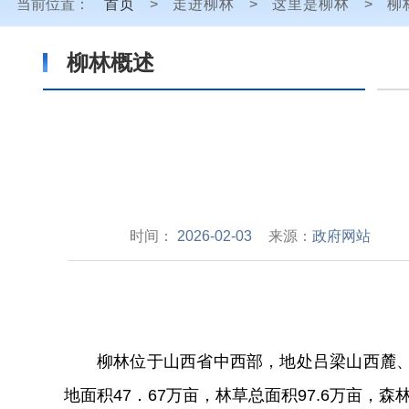
当前位置：
首页
>
走进柳林
>
这里是柳林
>
柳
柳林概述
时间：
2026-02-03
来源：
政府网站
柳林
位于山西省中西部，地处吕梁山西麓
地面积
47
．
67
万亩，林
草总
面积
97.6
万亩，森