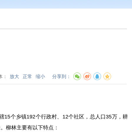
体：
放大
正常
缩小
分享到：
辖
15
个乡镇
19
2
个行政村、
12
个社区，总人口
35
万，耕
米。
柳林
主要
有以下特点：