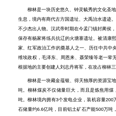
柳林是一块历史悠久、钟灵毓秀的文化圣地
生息，境内有商代古方国遗址、大禹治水遗迹。
不少杰出人物。
汉武帝时期在今孟门镇
封蔺侯
，
保存有杨家将练兵抗辽的火塘寨遗址。被清康熙
家、红军政治工作的奠基人之一、历任中共中
维埃政权，毛泽东、周恩来、聂荣臻等老一辈
根据地的主要创建人刘志丹将军，在攻占柳林三
柳林是一块藏金蕴银、得天独厚的资源宝
吨。柳林煤炭不仅储量巨大，而且是炼焦用煤
吨。柳林境内
拥
有
3
个发电企业，装机容量
200
石储量约
6.6
亿吨，目前铝土矿石产能
500
万吨