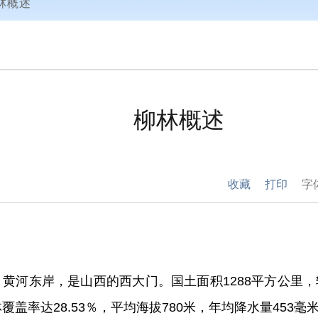
林概述
柳林概述
收藏
打印
字
、黄河东岸，是山西
的
西大门。
国土面积
1288
平方公里，
林覆盖率达
28.53％
，平
均海拔
780
米，年均降水量
453
毫