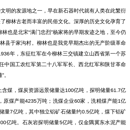
华文明的发源地之一，早在新石器时代就有人类在此繁衍
表了柳林古老而丰富的民俗文化。深厚的历史文化孕育了
柳林也是北宋“满门忠烈”杨家将的早期发迹之地，至今仍
柳林县于家沟村。柳林也是我党早期杰出的无产阶级革命
1936
年，东征红军在今柳林三交镇建立山西省第一个苏
任中国工农红军第二十八军军长、西北红军和陕甘革命
”。
上含煤，煤炭资源远景储量
达
100
亿吨，探明储量
61.7
亿
，原煤产能
4
235
万吨；洗煤企业
60
家
，洗精煤产能
1
亿
储量
7
亿吨，其中独立铝矿石储量约
0.5
亿吨，煤下铝矿
200
亿吨。石灰岩探明储量
5
亿吨，
仅
金隅冀东水泥
产能