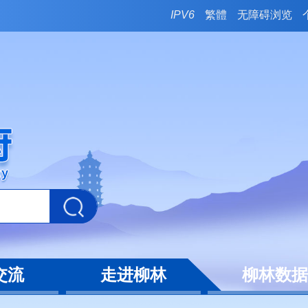
IPV6
繁體
无障碍浏览
交流
走进柳林
柳林数