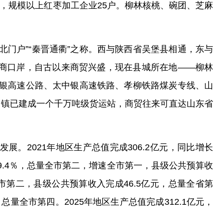
，规模以上红枣加工企业
25
户。柳林核桃、碗团、芝麻
北门户
”
“秦晋通衢”之称。西与陕西
省
吴堡
县
相通，东与
商口岸，自古以来商贸兴盛，现在县城所在地
——
柳林
银高速公路、太中银高速铁路、孝柳铁路煤炭专线
、
山
门镇已建成
一个千万吨级
货运站，商贸往来可直达山东
省
发展。
2021
年地区生产总值完成
306.2
亿元，同比增长
9.4％
，总量全市第二，增速全市第一，县级公共预算收
市第二，县级公共预算收入完成
46.5
亿元，总量全省第
，总量全市第四。
2025
年地区生产总值完成
312.1
亿元，