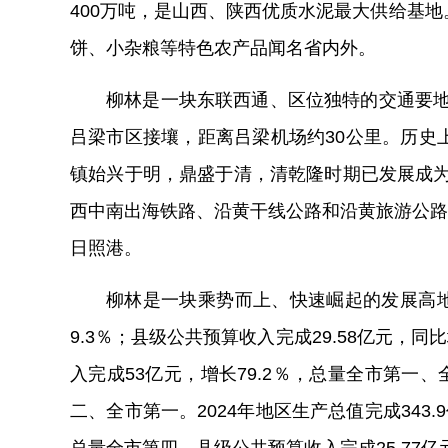
400
万吨，是山西、陕西优质水泥最大供给基地
饼、小杂粮等特色农产品闻名省内外。
柳林是一块东联西通、区位独特的交通要
吕梁
市
区
接壤
，距
离
吕梁机场
约
30
公里。历史
镇始兴于明，鼎盛于清，清乾隆时期已发展成
西中南出海铁路、沿黄干线公路
和
沿黄旅游公路
日照港。
柳林是一块乘势而上、快速崛起的发展高
9.3
％
；
县级公共预算收入完成
29.5
8
亿元，
同比
入完成
53
亿元，增长
79.2％
，总量全市第一、
二、全市第一。
2024
年
地区生产总值
完成
343.9