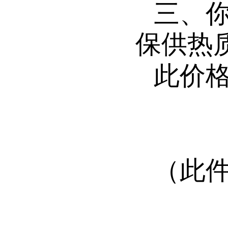
三、
保供热
此价
（
此