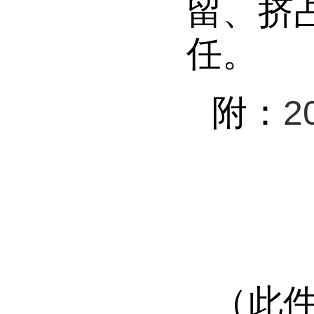
留、挤
任。
附
：
（此