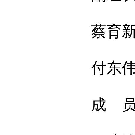
蔡育
付东
成 