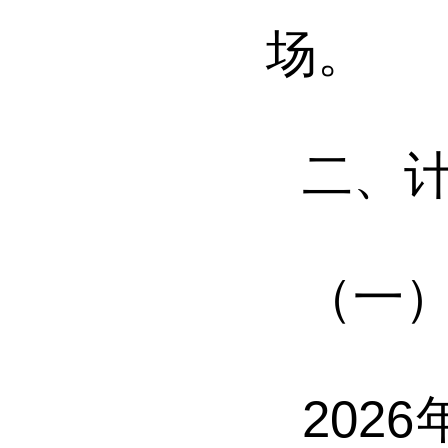
场。
二、
（一
202
6