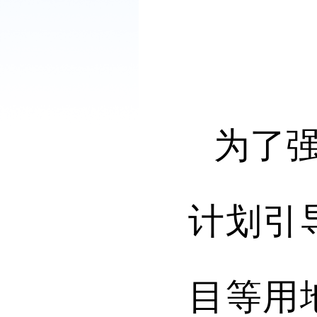
为
了
计划引
目
等
用