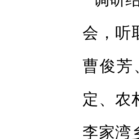
会，听
曹俊芳
定、农
李家湾