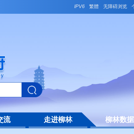
IPV6
繁體
无障碍浏览
交流
走进柳林
柳林数