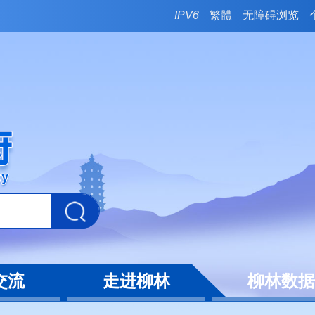
IPV6
繁體
无障碍浏览
交流
走进柳林
柳林数