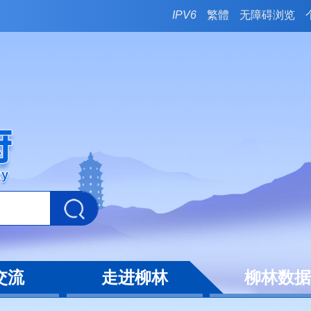
IPV6
繁體
无障碍浏览
交流
走进柳林
柳林数