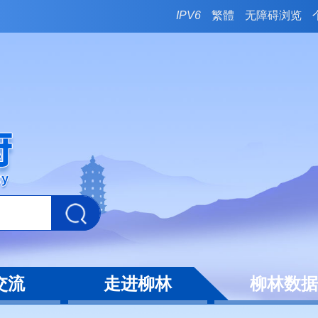
IPV6
繁體
无障碍浏览
交流
走进柳林
柳林数