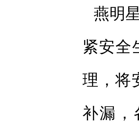
燕明
紧安全
理，将
补漏，