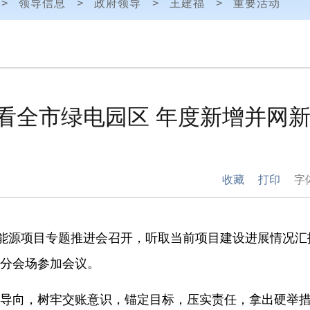
>
领导信息
>
政府领导
>
王建福
>
重要活动
看全市绿电园区 年度新增并网
收藏
打印
字
能源项目专题推进会
召开
，听取当前项目建设进展情况汇
分会场参加会议。
向，树牢交账意识，锚定目标，压实责任，拿出硬举措