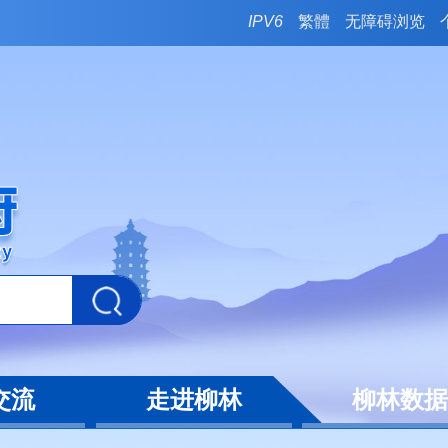
IPV6
繁體
无障碍浏览
交流
走进柳林
柳林数