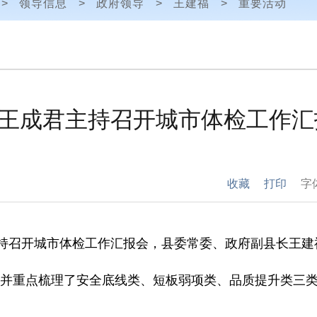
>
领导信息
>
政府领导
>
王建福
>
重要活动
王成君主持召开城市体检工作汇
收藏
打印
字
持
召开城市体检工作汇报会，县委常委、政府副县长王建
并
重点梳理了安全底线类、短板弱项类、品质提升类
三