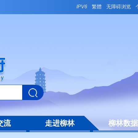
IPV6
繁體
无障碍浏览
交流
走进柳林
柳林数