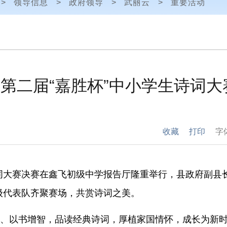
>
领导信息
>
政府领导
>
武丽云
>
重要活动
第二届“嘉胜杯”中小学生诗词
收藏
打印
字
诗词大赛决赛在鑫飞初级中学报告厅隆重举行，
县
政府副县
级代表队齐聚赛场，共赏诗词之美。
、以书增智，品读经典诗词，厚植家国情怀，成长为新