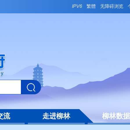
IPV6
繁體
无障碍浏览
交流
走进柳林
柳林数