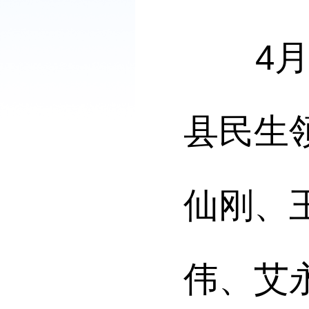
4月1
县民生
仙刚、
伟、艾