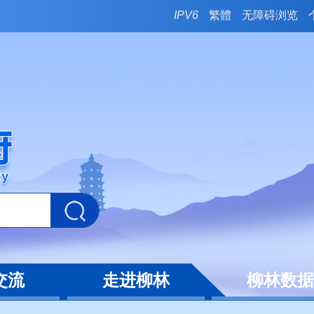
IPV6
繁體
无障碍浏览
交流
走进柳林
柳林数