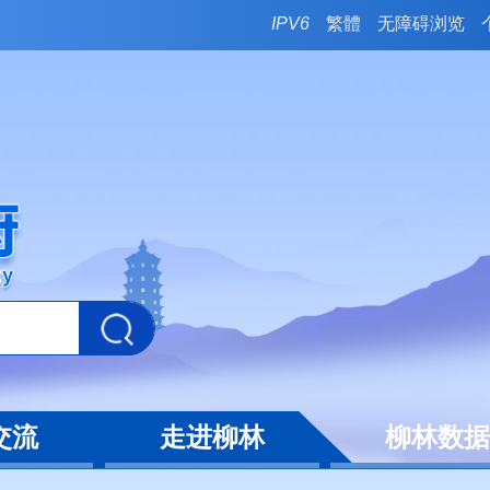
IPV6
繁體
无障碍浏览
交流
走进柳林
柳林数