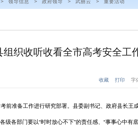
>
领导信息
>
政府领导
>
武丽云
>
重要活动
县组织收听收看全市高考安全工
收藏
打印
字
对考前准备工作进行研究部署。
县委副书记、政府县长王
各级各部门要以
“
时时放心不下
”
的责任感、
“
事事心中有