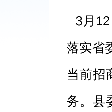
3
月
12
落实省
当前招
务。县