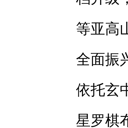
等亚高
全面振
依托玄
星罗棋