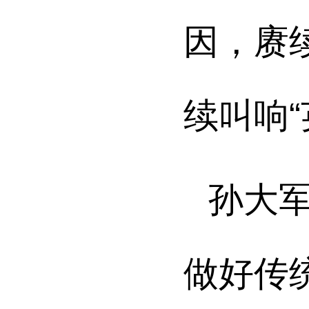
因，赓
续叫响
孙大
做好传