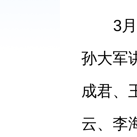
3月2
孙大军
成君、
云、李