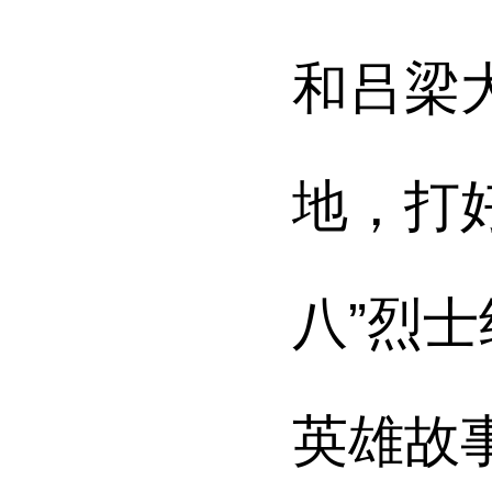
和吕梁
地，打
八”烈
英雄故