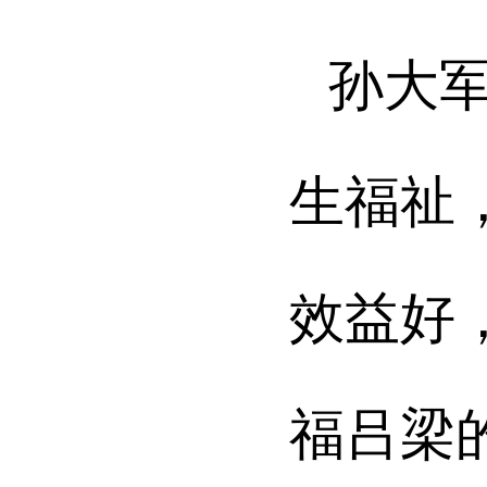
孙大
生福祉
效益好
福吕梁