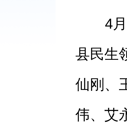
4月1
县民生
仙刚、
伟、艾