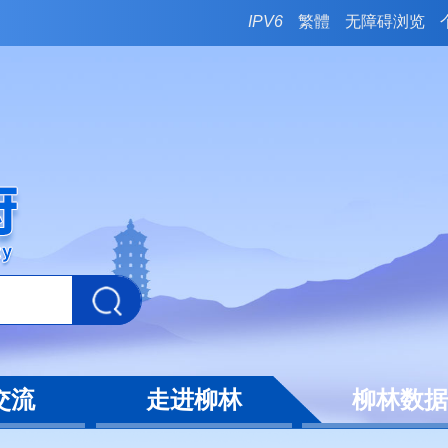
IPV6
繁體
无障碍浏览
交流
走进柳林
柳林数