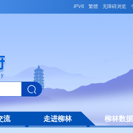
IPV6
繁體
无障碍浏览
交流
走进柳林
柳林数