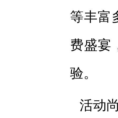
等丰富
费盛宴
验。
活动