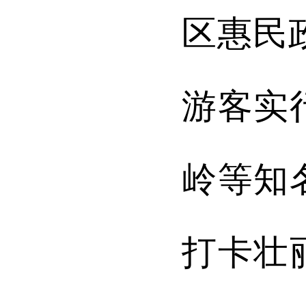
区惠民
游客实
岭等知
打卡壮