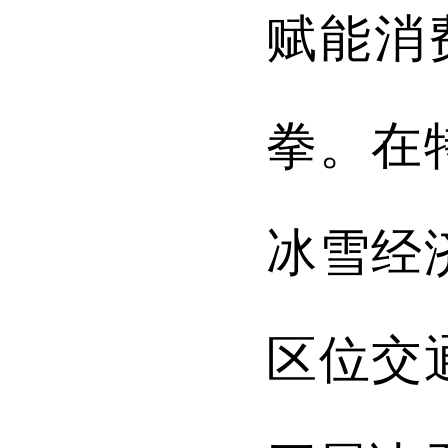
赋能消
拳。在
冰雪经
区位交