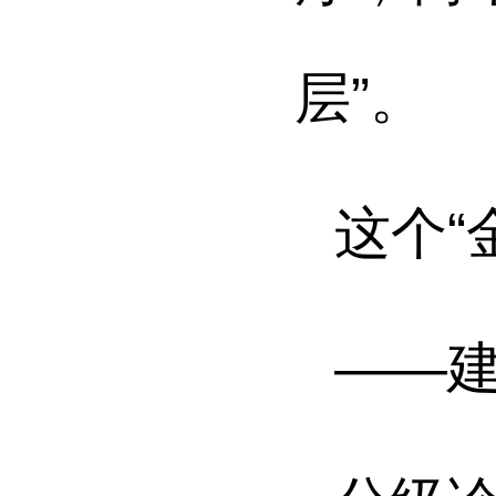
层”。
这个“
——建