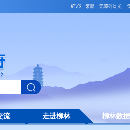
IPV6
繁體
无障碍浏览
交流
走进柳林
柳林数