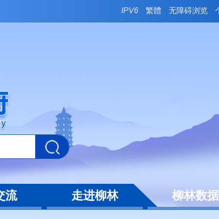
IPV6
繁體
无障碍浏览
交流
走进柳林
柳林数