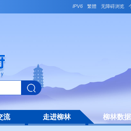
IPV6
繁體
无障碍浏览
交流
走进柳林
柳林数