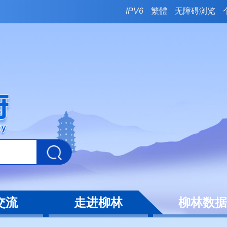
IPV6
繁體
无障碍浏览
交流
走进柳林
柳林数