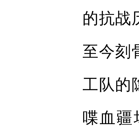
的抗战
至今刻
工队
的
喋血疆