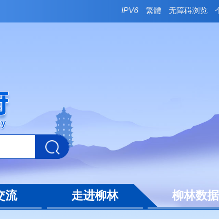
IPV6
繁體
无障碍浏览
交流
走进柳林
柳林数