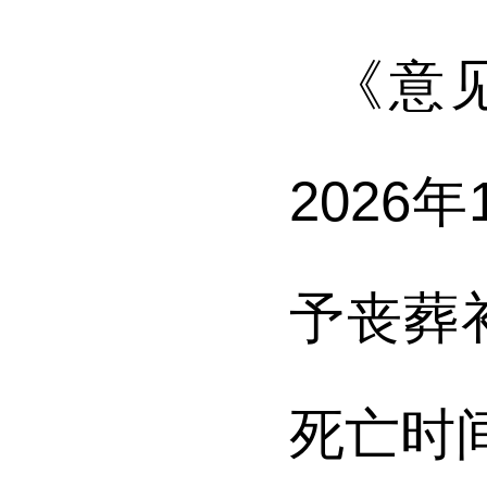
《意
202
予丧葬
死亡时