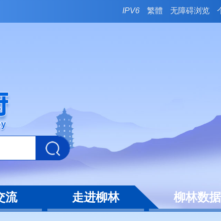
IPV6
繁體
无障碍浏览
交流
走进柳林
柳林数