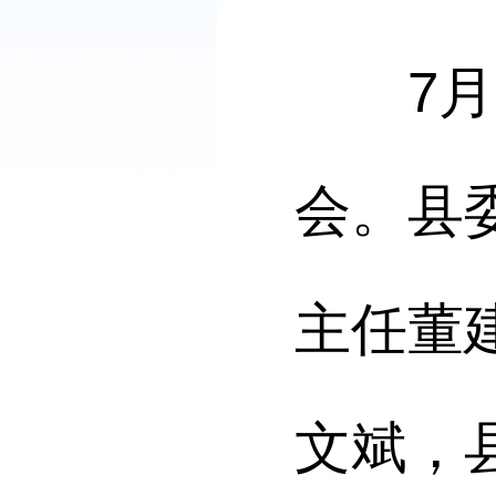
7
月
会。县
主任董
文斌，