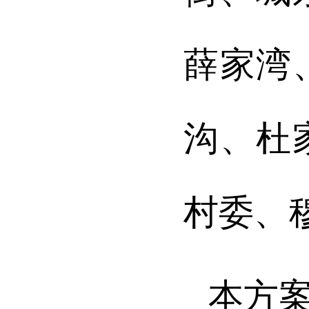
薛家湾
沟、杜
村委、
本方