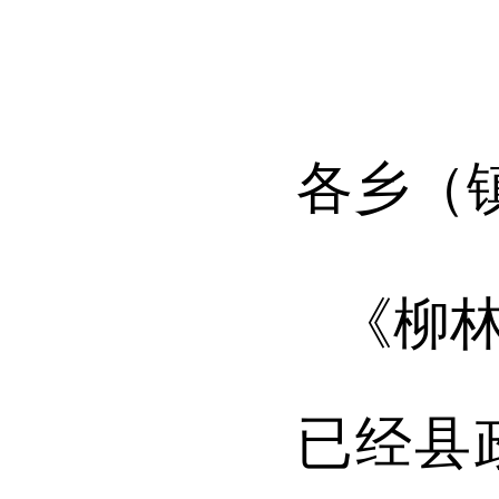
各乡（
《
柳
已经
县