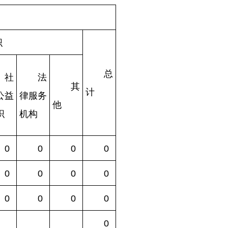
织
总
社
法
其
计
公益
律服务
他
织
机构
0
0
0
0
0
0
0
0
0
0
0
0
0