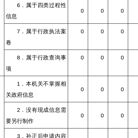
6．属于四类过程性
0
0
0
信息
7．属于行政执法案
0
0
0
卷
8．属于行政查询事
0
0
0
项
1．本机关不掌握相
0
0
0
关政府信息
）
2．没有现成信息需
0
0
0
要另行制作
3．补正后申请内容