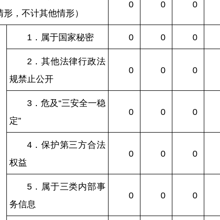
0
0
0
情形，不计其他情形）
1．属于国家秘密
0
0
0
2．其他法律行政法
0
0
0
规禁止公开
3．危及“三安全一稳
0
0
0
定”
4．保护第三方合法
0
0
0
权益
）
5．属于三类内部事
0
0
0
务信息