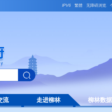
IPV6
繁體
无障碍浏览
交流
走进柳林
柳林数