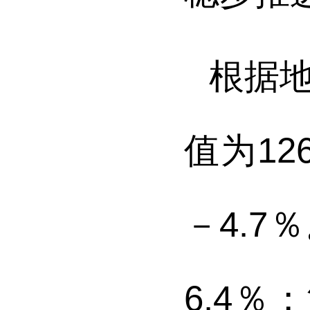
根据
值为
12
－4.7
％
6.4
％
；