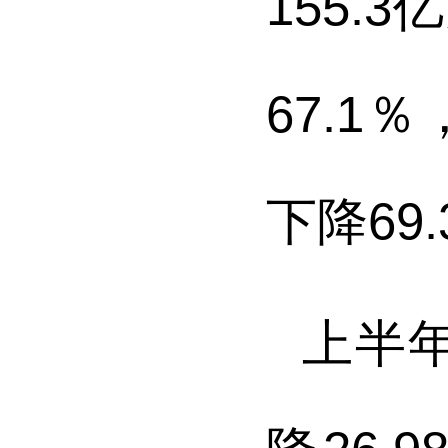
155.3
亿
67.1
％
下降
69.
上半