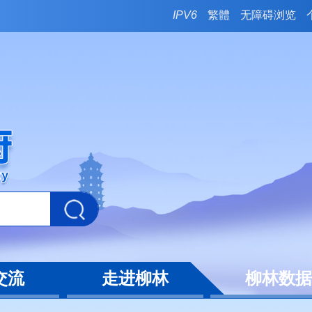
IPV6
繁體
无障碍浏览
交流
走进柳林
柳林数