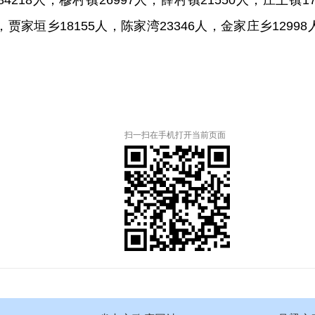
84218
人，穆村镇
26997
人，薛村镇
21550
人，庄上镇
1
，贾家垣乡
18155
人，陈家湾
23346
人，金家庄乡
12998
扫一扫在手机打开当前页面