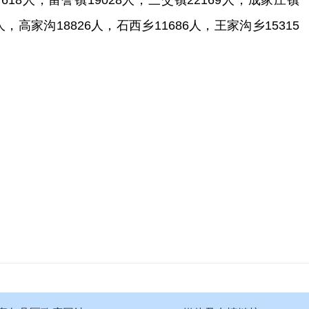
7618
人，留誉镇
19028
人，三交镇
22169
人，成家庄镇
人，高家沟
18826
人，石西乡
11686
人，王家沟乡
15315