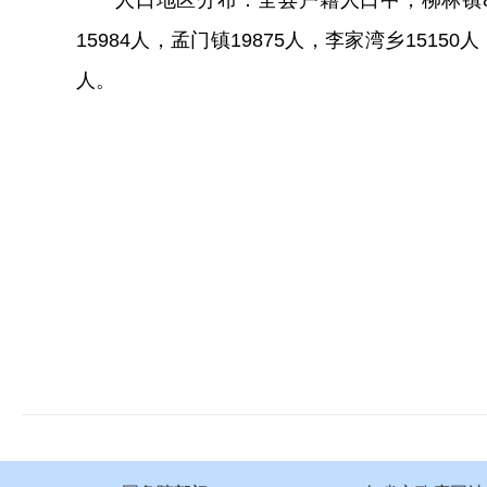
人口地区分布：全县户籍人口中，柳林镇
15984
人，孟门镇
19875
人，李家湾乡
15150
人
人。