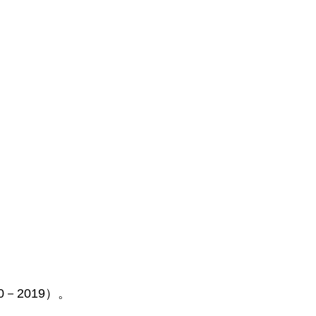
0－2019
）。