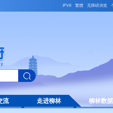
IPV6
繁體
无障碍浏览
交流
走进柳林
柳林数