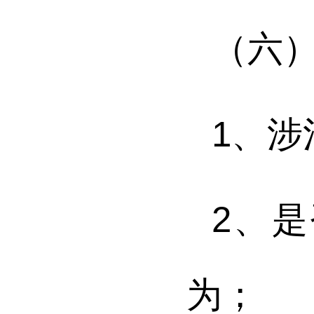
（六
1
、
涉
2
、
是
为；