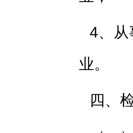
4
、
从
业。
四、