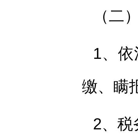
（二
1
、
依
缴、瞒
2
、
税