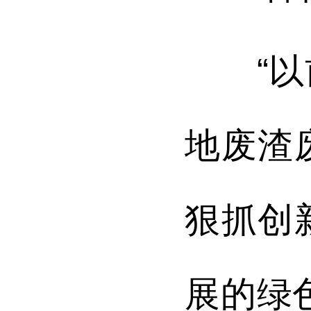
“以前
地废渣
狠抓创
展的绿