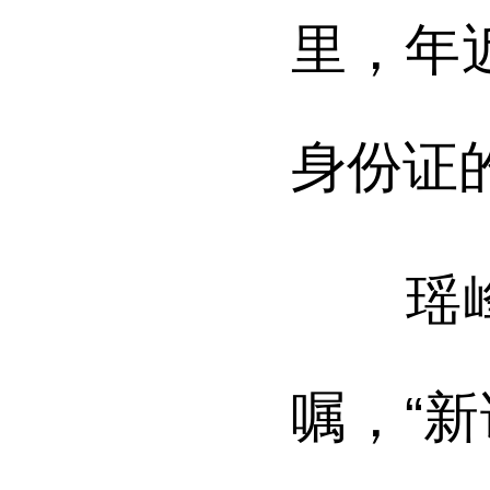
里，年
身份证
瑶峰镇
嘱，“