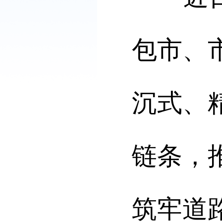
包市、
沉式、
链条，
筑牢道