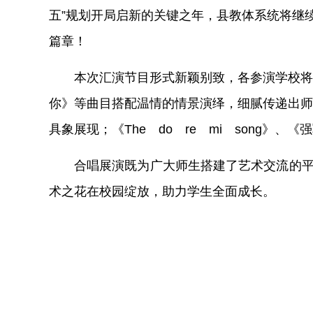
五”规划开局启新的关键之年，县教体系统将继
篇章！
本次汇演节目形式新颖别致，各参演
学校
将
你》等曲目搭配温情的情景演绎，细腻传递出师
具象展现；《
The do re mi song》
合唱展演
既为
广大
师生搭建了艺术交流的
术之花在校园绽放，助力学生全面成长。