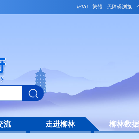
IPV6
繁體
无障碍浏览
交流
走进柳林
柳林数