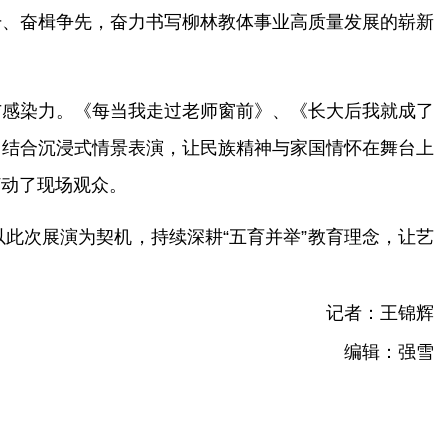
干、奋楫争先，奋力书写柳林教体事业高质量发展的崭新
与感染力。《每当我走过老师窗前》
、
《长大后我就成了
曲结合沉浸式情景表演，让民族精神与家国情怀在舞台上
打动了现场观众。
以此次
展
演为契机，持续深耕
“五育并举”教育理念，让艺
记者：王锦辉
编辑：强雪