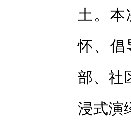
土。
本
怀、倡
部、社
浸式演