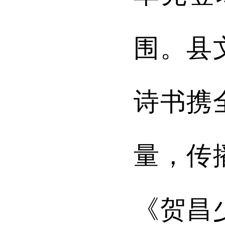
围
。
县
诗书
携
量
，
传
《贺昌