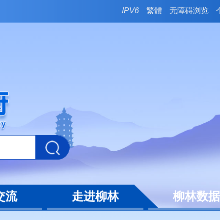
IPV6
繁體
无障碍浏览
交流
走进柳林
柳林数