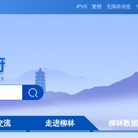
IPV6
繁體
无障碍浏览
交流
走进柳林
柳林数