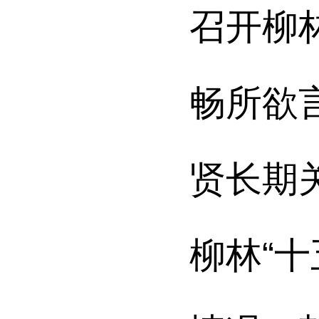
召开柳
畅所欲
贤长期
柳林
“