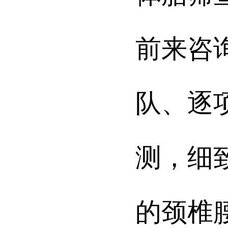
前来咨
队、逐
测，细
的颈椎