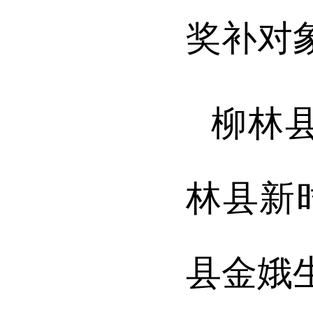
奖补对
柳林
林县新
县金娥